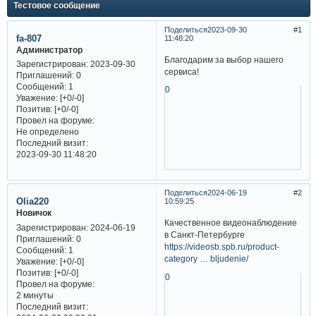
Тестовое сообщение
Поделиться
2023-09-30
1
fa-807
11:48:20
Администратор
Благодарим за выбор нашего
Зарегистрирован
: 2023-09-30
сервиса!
Приглашений:
0
Сообщений:
1
0
Уважение:
[+0/-0]
Позитив:
[+0/-0]
Провел на форуме:
Не определено
Последний визит:
2023-09-30 11:48:20
Поделиться
2024-06-19
2
Olia220
10:59:25
Новичок
Качественное видеонаблюдение
Зарегистрирован
: 2024-06-19
в Санкт-Петербурге
Приглашений:
0
https://videosb.spb.ru/product-
Сообщений:
1
category … bljudenie/
Уважение:
[+0/-0]
Позитив:
[+0/-0]
0
Провел на форуме:
2 минуты
Последний визит: